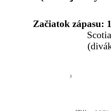
Začiatok zápasu: 1
Scoti
(divá
3