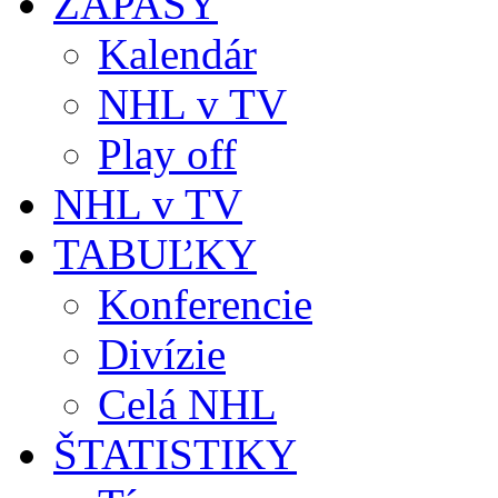
ZÁPASY
Kalendár
NHL v TV
Play off
NHL v TV
TABUĽKY
Konferencie
Divízie
Celá NHL
ŠTATISTIKY