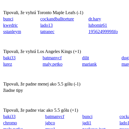
Tipovali, že vyhrá Toronto Maple Leafs (
-1
)
bunci
cockandballtorture
dr.hary
kwedric
lado13
lubomir61
sstanleym
tatranec
1956249999fifo
Tipovali, že vyhrá Los Angeles Kings (
+1
)
baki33
batmanvcf
dilit
dug
lurez
maly.petko
mariank
mar
Tipovali, že padne menej ako 5.5 gólu (
-1
)
žiadne tipy
Tipovali, že padne viac ako 5.5 gólu (
+1
)
baki33
batmanvcf
bunci
cocka
chromo
jabco
jadi1
lado