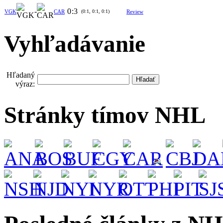
-
0
:
3
VGK
CAR
(0:1, 0:1, 0:1)
Review
Vyhľadávanie
Hľadaný
výraz:
Stránky tímov NHL