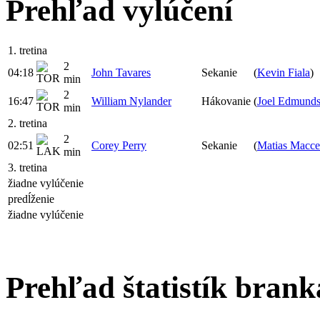
Prehľad vylúčení
1. tretina
2
04:18
John Tavares
Sekanie
(
Kevin Fiala
)
min
2
16:47
William Nylander
Hákovanie
(
Joel Edmund
min
2. tretina
2
02:51
Corey Perry
Sekanie
(
Matias Maccel
min
3. tretina
žiadne vylúčenie
predĺženie
žiadne vylúčenie
Prehľad štatistík bran