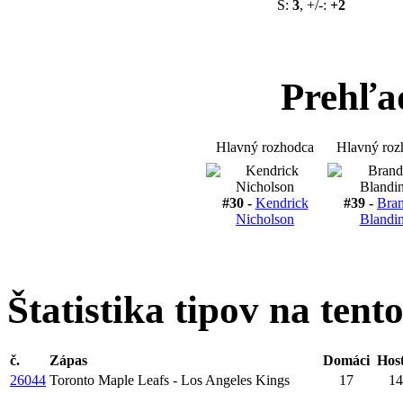
S:
3
, +/-:
+2
Prehľa
Hlavný rozhodca
Hlavný roz
#30 -
Kendrick
#39 -
Bra
Nicholson
Blandi
Štatistika tipov na tent
č.
Zápas
Domáci
Host
26044
Toronto Maple Leafs - Los Angeles Kings
17
14