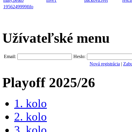
maly.petko
mve1
packova.ivet
resca
1956249999fifo
Užívateľské menu
Email:
Heslo:
Nová registrácia
|
Zabu
Playoff 2025/26
1. kolo
2. kolo
3. kolo