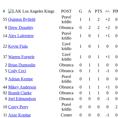
#
Los Angeles Kings
POST
G
A
PTS
+/-
PI
Pravé
55
Quinton Byfield
1
1
2
+2
0
krídlo
8
Drew Doughty
Obranca
0
2
2
+2
0
Pravé
14
Alex Laferriere
1
0
1
+1
0
krídlo
Ľavé
22
Kevin Fiala
1
0
1
0
0
krídlo
Ľavé
37
Warren Foegele
1
0
1
+1
0
krídlo
2
Brian Dumoulin
Obranca
0
1
1
0
0
5
Cody Ceci
Obranca
0
1
1
-1
0
Pravé
9
Adrian Kempe
0
1
1
0
0
krídlo
44
Mikey Anderson
Obranca
0
1
1
+1
0
92
Brandt Clarke
Obranca
0
1
1
0
0
6
Joel Edmundson
Obranca
0
0
0
-1
0
Pravé
10
Corey Perry
0
0
0
0
2
krídlo
11
Anze Kopitar
Center
0
0
0
-1
0