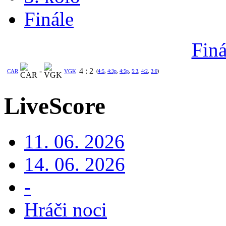
Finále
Finá
-
4
:
2
CAR
VGK
(
4:5
,
4:3p
,
4:5p
,
5:3
,
4:2
,
3:0
)
LiveScore
11. 06. 2026
14. 06. 2026
-
Hráči noci