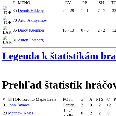
#
MENO
EV
PP
SH
T
35
Dennis Hildeby
25 - 29
1 - 1
7 - 7
33
70
Artur Akhtyamov
35
Darcy Kuemper
10 - 13
0 - 0
2 - 2
12
31
Anton Forsberg
Legenda k štatistikám br
Prehľad štatistík hráčo
#
Toronto Maple Leafs
POST
G
A
PTS
+/-
91
John Tavares
Center
2
0
2
+2
Ľavé
23
Matthew Knies
0
2
2
0
krídlo