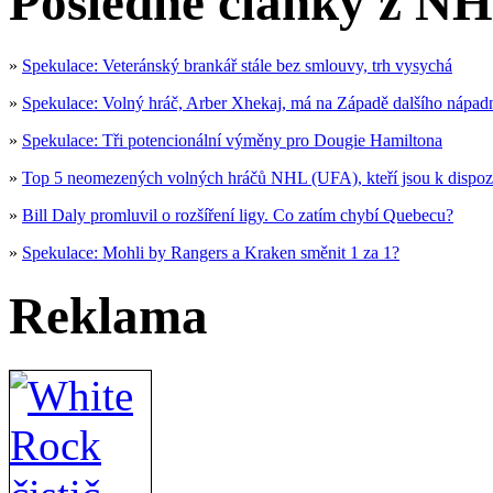
Posledné články z NH
»
Spekulace: Veteránský brankář stále bez smlouvy, trh vysychá
»
Spekulace: Volný hráč, Arber Xhekaj, má na Západě dalšího nápad
»
Spekulace: Tři potencionální výměny pro Dougie Hamiltona
»
Top 5 neomezených volných hráčů NHL (UFA), kteří jsou k dispoz
»
Bill Daly promluvil o rozšíření ligy. Co zatím chybí Quebecu?
»
Spekulace: Mohli by Rangers a Kraken směnit 1 za 1?
Reklama