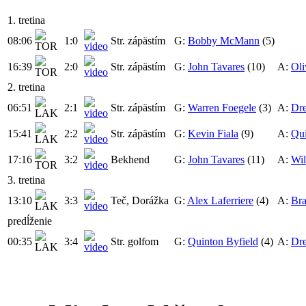
1. tretina
08:06
1:0
Str. zápästím
G:
Bobby McMann
(5)
16:39
2:0
Str. zápästím
G:
John Tavares
(10)
A:
Oli
2. tretina
06:51
2:1
Str. zápästím
G:
Warren Foegele
(3)
A:
Dr
15:41
2:2
Str. zápästím
G:
Kevin Fiala
(9)
A:
Qui
17:16
3:2
Bekhend
G:
John Tavares
(11)
A:
Wil
3. tretina
13:10
3:3
Teč, Dorážka
G:
Alex Laferriere
(4)
A:
Bra
predĺženie
00:35
3:4
Str. golfom
G:
Quinton Byfield
(4)
A:
Dr