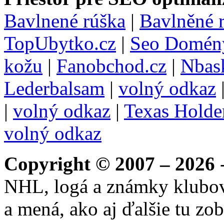
Bavlnené rúška
|
Bavlněné 
TopUbytko.cz
|
Seo Domén
kožu
|
Fanobchod.cz
|
Nbask
Lederbalsam
|
volný odkaz
|
volný odkaz
|
Texas Hold
volný odkaz
Copyright © 2007 – 2026
-
NHL, logá a známky klubo
a mená, ako aj ďalšie tu zo