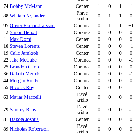
74
Bobby McMann
Center
1
0
1
-1
Pravé
88
William Nylander
0
1
1
0
krídlo
95
Oliver Ekman-Larsson
Obranca
0
1
1
+1
2
Simon Benoit
Obranca
0
0
0
0
11
Max Domi
Center
0
0
0
0
18
Steven Lorentz
Center
0
0
0
-1
19
Calle Jarnkrok
Center
0
0
0
0
22
Jake McCabe
Obranca
0
0
0
-1
25
Brandon Carlo
Obranca
0
0
0
0
36
Dakota Mermis
Obranca
0
0
0
-1
44
Morgan Rielly
Obranca
0
0
0
0
55
Nicolas Roy
Center
0
0
0
-1
Ľavé
63
Matias Maccelli
0
0
0
0
krídlo
Ľavé
79
Sammy Blais
0
0
0
-1
krídlo
81
Dakota Joshua
Center
0
0
0
0
Ľavé
89
Nicholas Robertson
0
0
0
0
krídlo