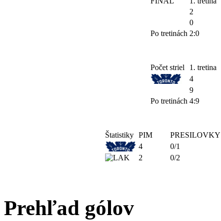
FINAL
1. tretina
2
0
Po tretinách
2:0
Počet striel
1. tretina
4
9
Po tretinách
4:9
Štatistiky
PIM
PRESILOVKY
4
0/1
2
0/2
Prehľad gólov