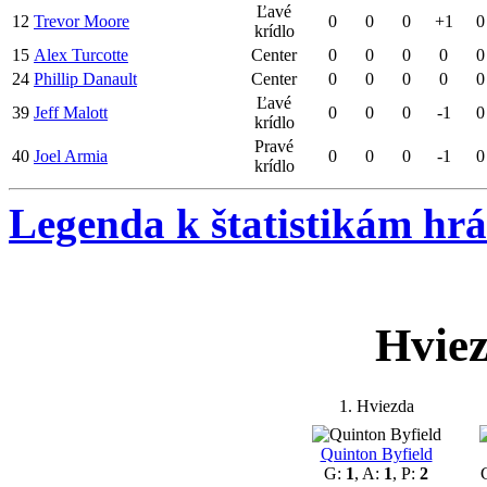
Ľavé
12
Trevor Moore
0
0
0
+1
0
krídlo
15
Alex Turcotte
Center
0
0
0
0
0
24
Phillip Danault
Center
0
0
0
0
0
Ľavé
39
Jeff Malott
0
0
0
-1
0
krídlo
Pravé
40
Joel Armia
0
0
0
-1
0
krídlo
Legenda k štatistikám hr
Hvie
1. Hviezda
Quinton Byfield
G:
1
, A:
1
, P:
2