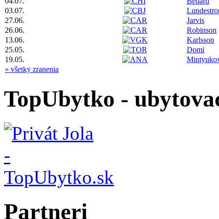
04.07.
Bedard
03.07.
Lundestr
27.06.
Jarvis
26.06.
Robinson
13.06.
Karlsson
25.05.
Domi
19.05.
Mintyuko
» všetky zranenia
TopUbytko - ubytovac
Partneri