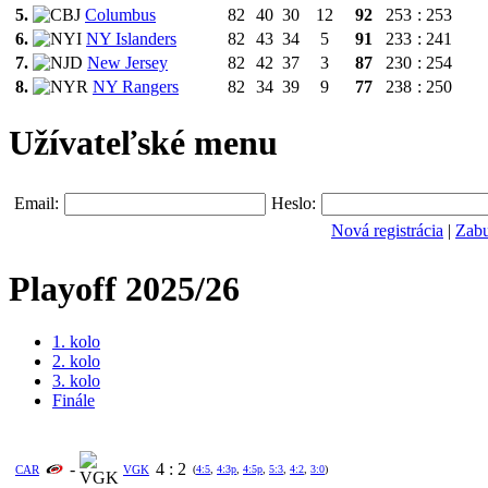
5.
Columbus
82
40
30
12
92
253
:
253
6.
NY Islanders
82
43
34
5
91
233
:
241
7.
New Jersey
82
42
37
3
87
230
:
254
8.
NY Rangers
82
34
39
9
77
238
:
250
Užívateľské menu
Email:
Heslo:
Nová registrácia
|
Zabu
Playoff 2025/26
1. kolo
2. kolo
3. kolo
Finále
-
4
:
2
CAR
VGK
(
4:5
,
4:3p
,
4:5p
,
5:3
,
4:2
,
3:0
)