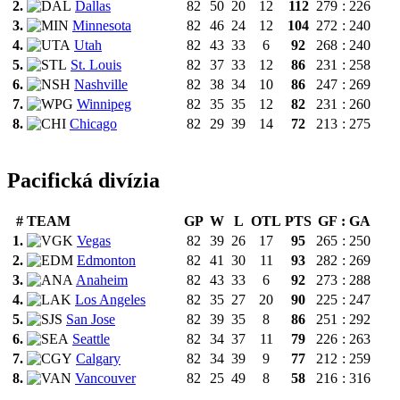
2.
Dallas
82
50
20
12
112
279
:
226
3.
Minnesota
82
46
24
12
104
272
:
240
4.
Utah
82
43
33
6
92
268
:
240
5.
St. Louis
82
37
33
12
86
231
:
258
6.
Nashville
82
38
34
10
86
247
:
269
7.
Winnipeg
82
35
35
12
82
231
:
260
8.
Chicago
82
29
39
14
72
213
:
275
Pacifická divízia
#
TEAM
GP
W
L
OTL
PTS
GF
:
GA
1.
Vegas
82
39
26
17
95
265
:
250
2.
Edmonton
82
41
30
11
93
282
:
269
3.
Anaheim
82
43
33
6
92
273
:
288
4.
Los Angeles
82
35
27
20
90
225
:
247
5.
San Jose
82
39
35
8
86
251
:
292
6.
Seattle
82
34
37
11
79
226
:
263
7.
Calgary
82
34
39
9
77
212
:
259
8.
Vancouver
82
25
49
8
58
216
:
316