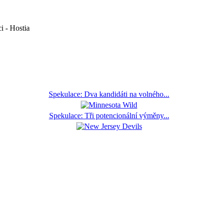
i
-
Hostia
Spekulace: Dva kandidáti na volného...
Spekulace: Tři potencionální výměny...