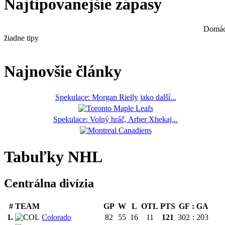
Najtipovanejšie zápasy
Domác
žiadne tipy
Najnovšie články
Spekulace: Morgan Rielly jako další...
Spekulace: Volný hráč, Arber Xhekaj...
Tabuľky NHL
Centrálna divízia
#
TEAM
GP
W
L
OTL
PTS
GF
:
GA
1.
Colorado
82
55
16
11
121
302
:
203