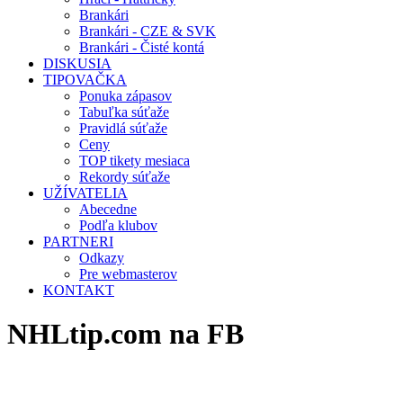
Brankári
Brankári - CZE & SVK
Brankári - Čisté kontá
DISKUSIA
TIPOVAČKA
Ponuka zápasov
Tabuľka súťaže
Pravidlá súťaže
Ceny
TOP tikety mesiaca
Rekordy súťaže
UŽÍVATELIA
Abecedne
Podľa klubov
PARTNERI
Odkazy
Pre webmasterov
KONTAKT
NHLtip.com na FB