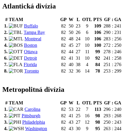
Atlantická divízia
#
TEAM
GP
W
L
OTL
PTS
GF
:
GA
1.
Buffalo
82
50
23
9
109
288
:
241
2.
Tampa Bay
82
50
26
6
106
290
:
231
3.
Montreal
82
48
24
10
106
283
:
256
4.
Boston
82
45
27
10
100
272
:
250
5.
Ottawa
82
44
27
11
99
278
:
246
6.
Detroit
82
41
31
10
92
241
:
258
7.
Florida
82
40
38
4
84
251
:
276
8.
Toronto
82
32
36
14
78
253
:
299
Metropolitná divízia
#
TEAM
GP
W
L
OTL
PTS
GF
:
GA
1.
Carolina
82
53
22
7
113
296
:
240
2.
Pittsburgh
82
41
25
16
98
293
:
268
3.
Philadelphia
82
43
27
12
98
250
:
243
4.
Washington
82
43
30
9
95
263
:
244