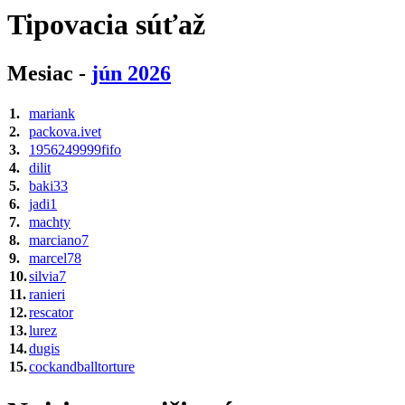
Tipovacia súťaž
Mesiac -
jún 2026
1.
mariank
2.
packova.ivet
3.
1956249999fifo
4.
dilit
5.
baki33
6.
jadi1
7.
machty
8.
marciano7
9.
marcel78
10.
silvia7
11.
ranieri
12.
rescator
13.
lurez
14.
dugis
15.
cockandballtorture