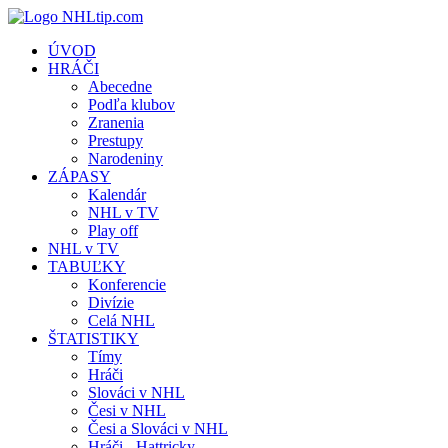
ÚVOD
HRÁČI
Abecedne
Podľa klubov
Zranenia
Prestupy
Narodeniny
ZÁPASY
Kalendár
NHL v TV
Play off
NHL v TV
TABUĽKY
Konferencie
Divízie
Celá NHL
ŠTATISTIKY
Tímy
Hráči
Slováci v NHL
Česi v NHL
Česi a Slováci v NHL
Hráči - Hattricky