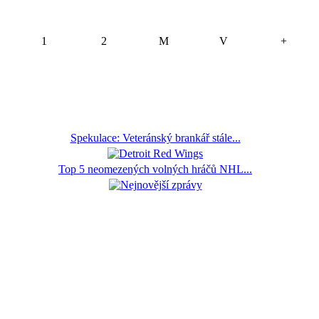
1
2
M
V
+
Spekulace: Veteránský brankář stále...
Top 5 neomezených volných hráčů NHL...