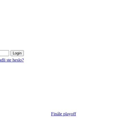
dli ste heslo?
Finále playoff