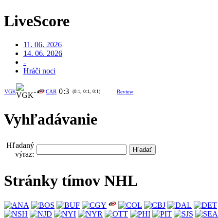
LiveScore
11. 06. 2026
14. 06. 2026
-
Hráči noci
-
0
:
3
VGK
CAR
(0:1, 0:1, 0:1)
Review
Vyhľadávanie
Hľadaný
výraz:
Stránky tímov NHL