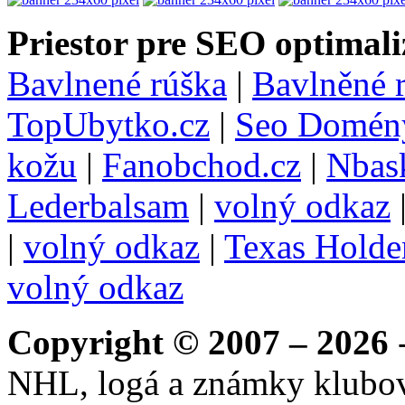
Priestor pre SEO optimali
Bavlnené rúška
|
Bavlněné 
TopUbytko.cz
|
Seo Domén
kožu
|
Fanobchod.cz
|
Nbask
Lederbalsam
|
volný odkaz
|
volný odkaz
|
Texas Hold
volný odkaz
Copyright © 2007 – 2026
-
NHL, logá a známky klubo