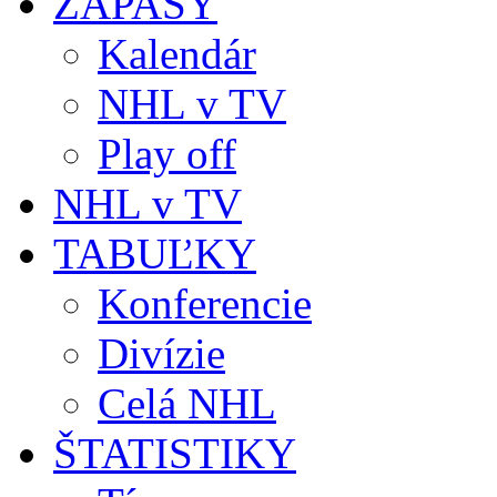
ZÁPASY
Kalendár
NHL v TV
Play off
NHL v TV
TABUĽKY
Konferencie
Divízie
Celá NHL
ŠTATISTIKY