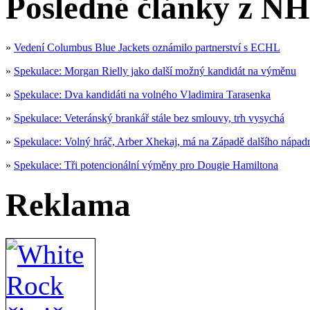
Posledné články z NH
»
Vedení Columbus Blue Jackets oznámilo partnerství s ECHL
»
Spekulace: Morgan Rielly jako další možný kandidát na výměnu
»
Spekulace: Dva kandidáti na volného Vladimira Tarasenka
»
Spekulace: Veteránský brankář stále bez smlouvy, trh vysychá
»
Spekulace: Volný hráč, Arber Xhekaj, má na Západě dalšího nápad
»
Spekulace: Tři potencionální výměny pro Dougie Hamiltona
Reklama