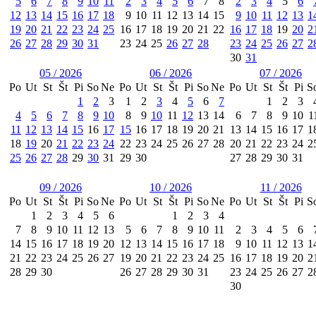
5
6
7
8
9
10
11
2
3
4
5
6
7
8
2
3
4
5
6
12
13
14
15
16
17
18
9
10
11
12
13
14
15
9
10
11
12
13
1
19
20
21
22
23
24
25
16
17
18
19
20
21
22
16
17
18
19
20
2
26
27
28
29
30
31
23
24
25
26
27
28
23
24
25
26
27
2
30
31
05 / 2026
06 / 2026
07 / 2026
Po
Ut
St
Št
Pi
So
Ne
Po
Ut
St
Št
Pi
So
Ne
Po
Ut
St
Št
Pi
S
1
2
3
1
2
3
4
5
6
7
1
2
3
4
5
6
7
8
9
10
8
9
10
11
12
13
14
6
7
8
9
10
1
11
12
13
14
15
16
17
15
16
17
18
19
20
21
13
14
15
16
17
1
18
19
20
21
22
23
24
22
23
24
25
26
27
28
20
21
22
23
24
2
25
26
27
28
29
30
31
29
30
27
28
29
30
31
09 / 2026
10 / 2026
11 / 2026
Po
Ut
St
Št
Pi
So
Ne
Po
Ut
St
Št
Pi
So
Ne
Po
Ut
St
Št
Pi
S
1
2
3
4
5
6
1
2
3
4
7
8
9
10
11
12
13
5
6
7
8
9
10
11
2
3
4
5
6
14
15
16
17
18
19
20
12
13
14
15
16
17
18
9
10
11
12
13
1
21
22
23
24
25
26
27
19
20
21
22
23
24
25
16
17
18
19
20
2
28
29
30
26
27
28
29
30
31
23
24
25
26
27
2
30