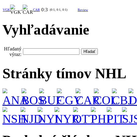
-
0
:
3
VGK
CAR
(0:1, 0:1, 0:1)
Review
Vyhľadávanie
Hľadaný
výraz:
Stránky tímov NHL