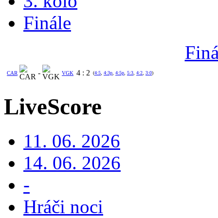
3. kolo
Finále
Finá
-
4
:
2
CAR
VGK
(
4:5
,
4:3p
,
4:5p
,
5:3
,
4:2
,
3:0
)
LiveScore
11. 06. 2026
14. 06. 2026
-
Hráči noci