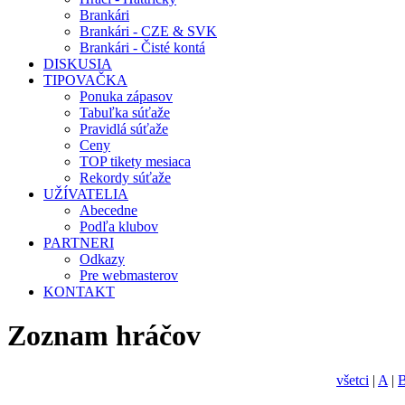
Brankári
Brankári - CZE & SVK
Brankári - Čisté kontá
DISKUSIA
TIPOVAČKA
Ponuka zápasov
Tabuľka súťaže
Pravidlá súťaže
Ceny
TOP tikety mesiaca
Rekordy súťaže
UŽÍVATELIA
Abecedne
Podľa klubov
PARTNERI
Odkazy
Pre webmasterov
KONTAKT
Zoznam hráčov
všetci
|
A
|