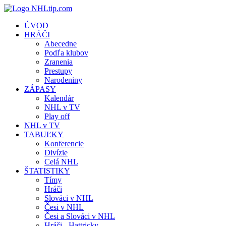
ÚVOD
HRÁČI
Abecedne
Podľa klubov
Zranenia
Prestupy
Narodeniny
ZÁPASY
Kalendár
NHL v TV
Play off
NHL v TV
TABUĽKY
Konferencie
Divízie
Celá NHL
ŠTATISTIKY
Tímy
Hráči
Slováci v NHL
Česi v NHL
Česi a Slováci v NHL
Hráči - Hattricky