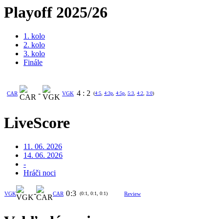
Playoff 2025/26
1. kolo
2. kolo
3. kolo
Finále
-
4
:
2
CAR
VGK
(
4:5
,
4:3p
,
4:5p
,
5:3
,
4:2
,
3:0
)
LiveScore
11. 06. 2026
14. 06. 2026
-
Hráči noci
-
0
:
3
VGK
CAR
(0:1, 0:1, 0:1)
Review