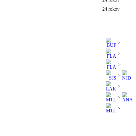
24 rokov
>
>
>
>
>
>
>