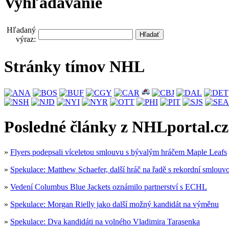
Vyhľadávanie
Hľadaný
výraz:
Stránky tímov NHL
Posledné články z NHLportal.cz
»
Flyers podepsali víceletou smlouvu s bývalým hráčem Maple Leafs
»
Spekulace: Matthew Schaefer, další hráč na řadě s rekordní smlouv
»
Vedení Columbus Blue Jackets oznámilo partnerství s ECHL
»
Spekulace: Morgan Rielly jako další možný kandidát na výměnu
»
Spekulace: Dva kandidáti na volného Vladimira Tarasenka