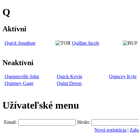
Q
Aktívni
Quick Jonathan
Quillan Jacob
Neaktívni
Quenneville John
Quick Kevin
Quincey Kyle
Quinney Gage
Quint Deron
Užívateľské menu
Email:
Heslo:
Nová registrácia
|
Zabu