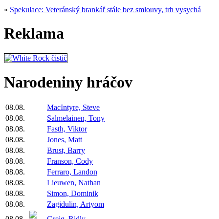
»
Spekulace: Veteránský brankář stále bez smlouvy, trh vysychá
Reklama
Narodeniny hráčov
08.08.
MacIntyre, Steve
08.08.
Salmelainen, Tony
08.08.
Fasth, Viktor
08.08.
Jones, Matt
08.08.
Brust, Barry
08.08.
Franson, Cody
08.08.
Ferraro, Landon
08.08.
Lieuwen, Nathan
08.08.
Simon, Dominik
08.08.
Zagidulin, Artyom
08.08.
Greig, Ridly