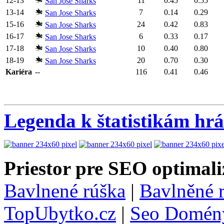
12-13
11
0.45
0.55
San Jose Sharks
13-14
7
0.14
0.29
San Jose Sharks
15-16
24
0.42
0.83
San Jose Sharks
16-17
6
0.33
0.17
San Jose Sharks
17-18
10
0.40
0.80
San Jose Sharks
18-19
20
0.70
0.30
San Jose Sharks
Kariéra
--
116
0.41
0.46
Legenda k štatistikám hr
Priestor pre SEO optimali
Bavlnené rúška
|
Bavlněné 
TopUbytko.cz
|
Seo Domén