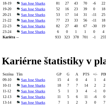
18-19
81
27
43
70
-6
22
San Jose Sharks
19-20
52
16
23
39
0
18
San Jose Sharks
20-21
53
17
14
31
-11
25
San Jose Sharks
21-22
77
23
33
56
-11
18
San Jose Sharks
22-23
82
27
40
67
-30
19
San Jose Sharks
23-24
6
0
1
1
0
4
San Jose Sharks
Kariéra
--
933
323
378
701
-1
25
Kariérne štatistiky v pl
Sezóna
Tím
GP
G
A
PTS
+/-
PI
09-10
15
4
0
4
1
4
San Jose Sharks
10-11
18
7
7
14
2
2
San Jose Sharks
11-12
5
1
3
4
-1
0
San Jose Sharks
12-13
11
5
6
11
-6
0
San Jose Sharks
13-14
7
1
2
3
0
7
San Jose Sharks