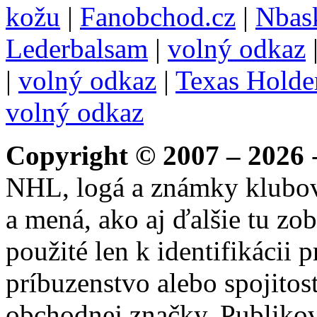
kožu
|
Fanobchod.cz
|
Nbask
Lederbalsam
|
volný odkaz
|
volný odkaz
|
Texas Hold
volný odkaz
Copyright © 2007 – 2026
-
NHL, logá a známky klubo
a mená, ako aj ďalšie tu zo
použité len k identifikácii
príbuzenstvo alebo spojito
obchodnej značky. Publikov