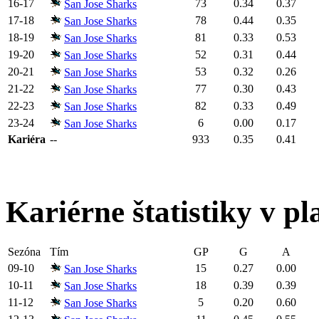
16-17
73
0.34
0.37
San Jose Sharks
17-18
78
0.44
0.35
San Jose Sharks
18-19
81
0.33
0.53
San Jose Sharks
19-20
52
0.31
0.44
San Jose Sharks
20-21
53
0.32
0.26
San Jose Sharks
21-22
77
0.30
0.43
San Jose Sharks
22-23
82
0.33
0.49
San Jose Sharks
23-24
6
0.00
0.17
San Jose Sharks
Kariéra
--
933
0.35
0.41
Kariérne štatistiky v pl
Sezóna
Tím
GP
G
A
09-10
15
0.27
0.00
San Jose Sharks
10-11
18
0.39
0.39
San Jose Sharks
11-12
5
0.20
0.60
San Jose Sharks