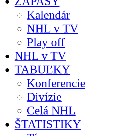
ZÁPASY
Kalendár
NHL v TV
Play off
NHL v TV
TABUĽKY
Konferencie
Divízie
Celá NHL
ŠTATISTIKY