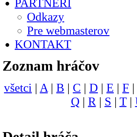
PARTNERI
Odkazy
Pre webmasterov
KONTAKT
Zoznam hráčov
všetci
|
A
|
B
|
C
|
D
|
E
|
F
Q
|
R
|
S
|
T
|
Detail hráča