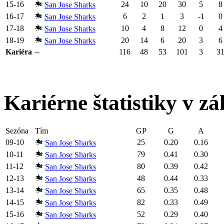
15-16
24
10
20
30
5
8
San Jose Sharks
16-17
6
2
1
3
-1
0
San Jose Sharks
17-18
10
4
8
12
0
4
San Jose Sharks
18-19
20
14
6
20
3
6
San Jose Sharks
Kariéra
--
116
48
53
101
3
3
Kariérne štatistiky v zá
Sezóna
Tím
GP
G
A
09-10
25
0.20
0.16
San Jose Sharks
10-11
79
0.41
0.30
San Jose Sharks
11-12
80
0.39
0.42
San Jose Sharks
12-13
48
0.44
0.33
San Jose Sharks
13-14
65
0.35
0.48
San Jose Sharks
14-15
82
0.33
0.49
San Jose Sharks
15-16
52
0.29
0.40
San Jose Sharks