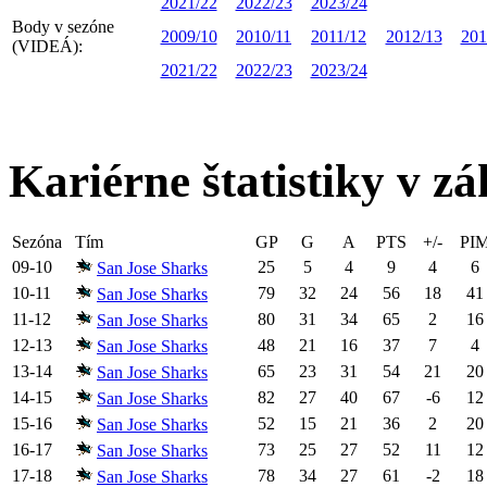
2021/22
2022/23
2023/24
Body v sezóne
2009/10
2010/11
2011/12
2012/13
201
(VIDEÁ):
2021/22
2022/23
2023/24
Kariérne štatistiky v zá
Sezóna
Tím
GP
G
A
PTS
+/-
PI
09-10
25
5
4
9
4
6
San Jose Sharks
10-11
79
32
24
56
18
41
San Jose Sharks
11-12
80
31
34
65
2
16
San Jose Sharks
12-13
48
21
16
37
7
4
San Jose Sharks
13-14
65
23
31
54
21
20
San Jose Sharks
14-15
82
27
40
67
-6
12
San Jose Sharks
15-16
52
15
21
36
2
20
San Jose Sharks
16-17
73
25
27
52
11
12
San Jose Sharks
17-18
78
34
27
61
-2
18
San Jose Sharks