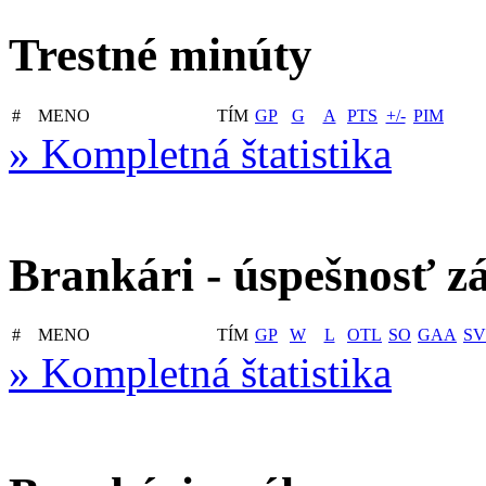
Trestné minúty
#
MENO
TÍM
GP
G
A
PTS
+/-
PIM
» Kompletná štatistika
Brankári - úspešnosť z
#
MENO
TÍM
GP
W
L
OTL
SO
GAA
SV
» Kompletná štatistika