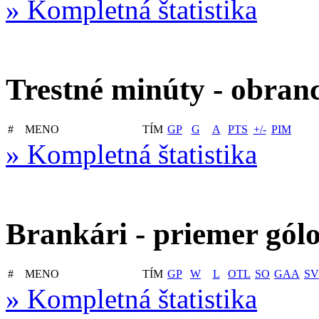
» Kompletná štatistika
Trestné minúty - obran
#
MENO
TÍM
GP
G
A
PTS
+/-
PIM
» Kompletná štatistika
Brankári - priemer gól
#
MENO
TÍM
GP
W
L
OTL
SO
GAA
SV
» Kompletná štatistika