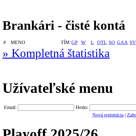
Brankári - čisté kontá
#
MENO
TÍM
GP
W
L
OTL
SO
GAA
SV
» Kompletná štatistika
Užívateľské menu
Email:
Heslo:
Nová registrácia
|
Zabu
Playoff 2025/26