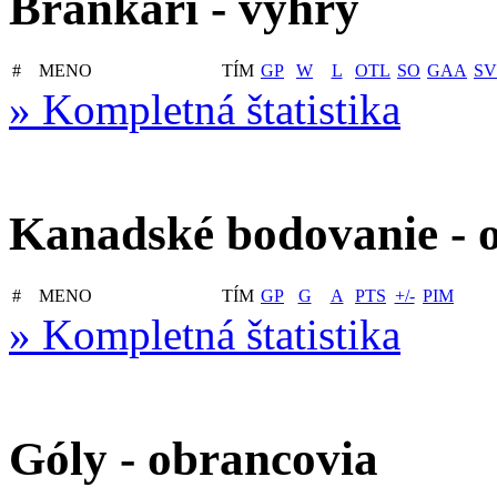
Brankári - výhry
#
MENO
TÍM
GP
W
L
OTL
SO
GAA
SV
» Kompletná štatistika
Kanadské bodovanie - 
#
MENO
TÍM
GP
G
A
PTS
+/-
PIM
» Kompletná štatistika
Góly - obrancovia