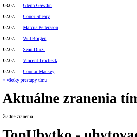
03.07.
Glenn Gawdin
02.07.
Conor Sheary
02.07.
Marcus Pettersson
02.07.
Will Borgen
02.07.
Sean Durzi
02.07.
Vincent Trocheck
02.07.
Connor Mackey
» všetky prestupy tímu
Aktuálne zranenia tí
žiadne zranenia
TopUbytko - ubytovac