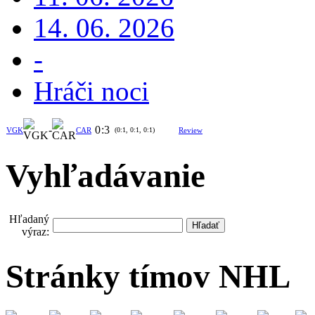
14. 06. 2026
-
Hráči noci
-
0
:
3
VGK
CAR
(0:1, 0:1, 0:1)
Review
Vyhľadávanie
Hľadaný
výraz:
Stránky tímov NHL