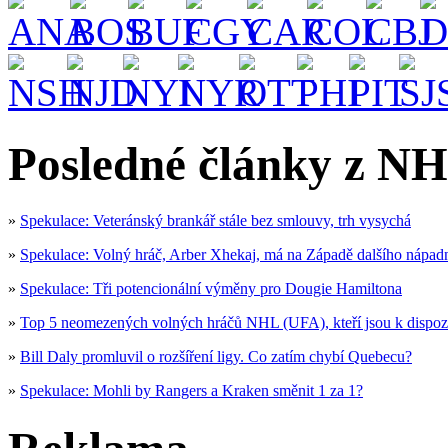
Posledné články z NH
»
Spekulace: Veteránský brankář stále bez smlouvy, trh vysychá
»
Spekulace: Volný hráč, Arber Xhekaj, má na Západě dalšího nápad
»
Spekulace: Tři potencionální výměny pro Dougie Hamiltona
»
Top 5 neomezených volných hráčů NHL (UFA), kteří jsou k dispoz
»
Bill Daly promluvil o rozšíření ligy. Co zatím chybí Quebecu?
»
Spekulace: Mohli by Rangers a Kraken směnit 1 za 1?