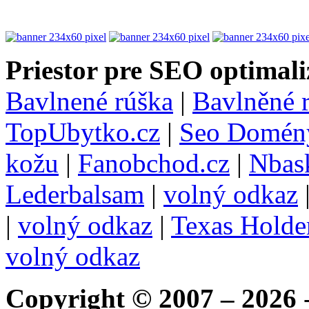
Priestor pre SEO optimali
Bavlnené rúška
|
Bavlněné 
TopUbytko.cz
|
Seo Domén
kožu
|
Fanobchod.cz
|
Nbask
Lederbalsam
|
volný odkaz
|
volný odkaz
|
Texas Hold
volný odkaz
Copyright © 2007 – 2026
-