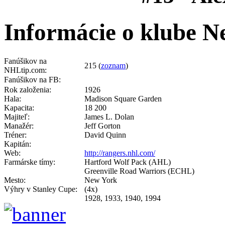
Informácie o klube 
Fanúšikov na
215 (
zoznam
)
NHLtip.com:
Fanúšikov na FB:
Rok založenia:
1926
Hala:
Madison Square Garden
Kapacita:
18 200
Majiteľ:
James L. Dolan
Manažér:
Jeff Gorton
Tréner:
David Quinn
Kapitán:
Web:
http://rangers.nhl.com/
Farmárske tímy:
Hartford Wolf Pack (AHL)
Greenville Road Warriors (ECHL)
Mesto:
New York
Výhry v Stanley Cupe:
(4x)
1928, 1933, 1940, 1994