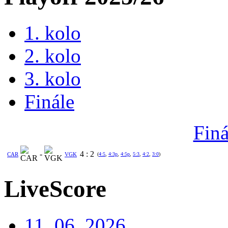
1. kolo
2. kolo
3. kolo
Finále
Finá
-
4
:
2
CAR
VGK
(
4:5
,
4:3p
,
4:5p
,
5:3
,
4:2
,
3:0
)
LiveScore
11. 06. 2026