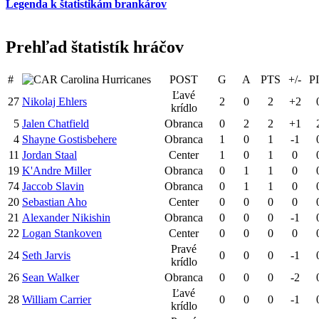
Legenda k štatistikám brankárov
Prehľad štatistík hráčov
#
Carolina Hurricanes
POST
G
A
PTS
+/-
P
Ľavé
27
Nikolaj Ehlers
2
0
2
+2
krídlo
5
Jalen Chatfield
Obranca
0
2
2
+1
4
Shayne Gostisbehere
Obranca
1
0
1
-1
11
Jordan Staal
Center
1
0
1
0
19
K'Andre Miller
Obranca
0
1
1
0
74
Jaccob Slavin
Obranca
0
1
1
0
20
Sebastian Aho
Center
0
0
0
0
21
Alexander Nikishin
Obranca
0
0
0
-1
22
Logan Stankoven
Center
0
0
0
0
Pravé
24
Seth Jarvis
0
0
0
-1
krídlo
26
Sean Walker
Obranca
0
0
0
-2
Ľavé
28
William Carrier
0
0
0
-1
krídlo