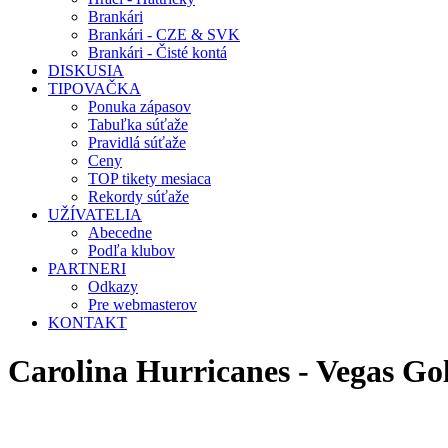
Brankári
Brankári - CZE & SVK
Brankári - Čisté kontá
DISKUSIA
TIPOVAČKA
Ponuka zápasov
Tabuľka súťaže
Pravidlá súťaže
Ceny
TOP tikety mesiaca
Rekordy súťaže
UŽÍVATELIA
Abecedne
Podľa klubov
PARTNERI
Odkazy
Pre webmasterov
KONTAKT
Carolina Hurricanes - Vegas G