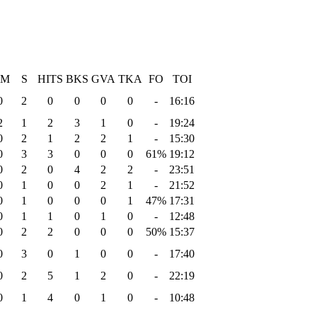
IM
S
HITS
BKS
GVA
TKA
FO
TOI
0
2
0
0
0
0
-
16:16
2
1
2
3
1
0
-
19:24
0
2
1
2
2
1
-
15:30
0
3
3
0
0
0
61%
19:12
0
2
0
4
2
2
-
23:51
0
1
0
0
2
1
-
21:52
0
1
0
0
0
1
47%
17:31
0
1
1
0
1
0
-
12:48
0
2
2
0
0
0
50%
15:37
0
3
0
1
0
0
-
17:40
0
2
5
1
2
0
-
22:19
0
1
4
0
1
0
-
10:48