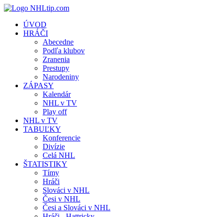
ÚVOD
HRÁČI
Abecedne
Podľa klubov
Zranenia
Prestupy
Narodeniny
ZÁPASY
Kalendár
NHL v TV
Play off
NHL v TV
TABUĽKY
Konferencie
Divízie
Celá NHL
ŠTATISTIKY
Tímy
Hráči
Slováci v NHL
Česi v NHL
Česi a Slováci v NHL
Hráči - Hattricky