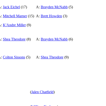
A:
Jack Eichel
(17)
A:
Brayden McNabb
(5)
A:
Mitchell Marner
(15)
A:
Brett Howden
(3)
A:
K'Andre Miller
(9)
A:
Shea Theodore
(8)
A:
Brayden McNabb
(6)
A:
Colton Sissons
(5)
A:
Shea Theodore
(9)
(
Jalen Chatfield
)