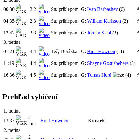
00:30
2:2
Str. príklepom
G:
Ivan Barbashev
(6)
04:35
2:3
Str. príklepom
G:
William Karlsson
(2)
12:42
3:3
Str. príklepom
G:
Jordan Staal
(3)
3. tretina
01:21
3:4
Teč, Dorážka
G:
Brett Howden
(11)
11:19
4:4
Str. príklepom
G:
Shayne Gostisbehere
(3)
16:36
4:5
Str. príklepom
G:
Tomas Hertl
(4)
Prehľad vylúčení
1. tretina
2
13:37
Brett Howden
Krosček
min
2. tretina
2