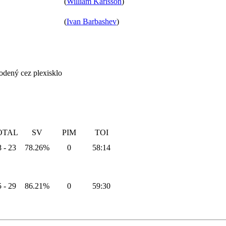
(
William Karlsson
)
(
Ivan Barbashev
)
odený cez plexisklo
OTAL
SV
PIM
TOI
 - 23
78.26%
0
58:14
 - 29
86.21%
0
59:30