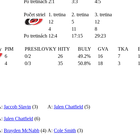
Po tretinách
2:1
3:3
4:5
Počet striel
1. tretina
2. tretina
3. tretina
12
5
12
4
11
8
Po tretinách
12:4
17:15
29:23
y
PIM
PRESILOVKY
HITY
BULY
GVA
TKA
6
0/2
26
49.2%
16
7
4
0/3
35
50.8%
18
3
A:
Jaccob Slavin
(3)
A:
Jalen Chatfield
(5)
A:
Jalen Chatfield
(6)
A:
Brayden McNabb
(4)
A:
Cole Smith
(3)