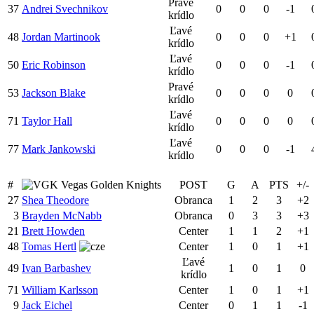
Pravé
37
Andrei Svechnikov
0
0
0
-1
krídlo
Ľavé
48
Jordan Martinook
0
0
0
+1
krídlo
Ľavé
50
Eric Robinson
0
0
0
-1
krídlo
Pravé
53
Jackson Blake
0
0
0
0
krídlo
Ľavé
71
Taylor Hall
0
0
0
0
krídlo
Ľavé
77
Mark Jankowski
0
0
0
-1
krídlo
#
Vegas Golden Knights
POST
G
A
PTS
+/-
27
Shea Theodore
Obranca
1
2
3
+2
3
Brayden McNabb
Obranca
0
3
3
+3
21
Brett Howden
Center
1
1
2
+1
48
Tomas Hertl
Center
1
0
1
+1
Ľavé
49
Ivan Barbashev
1
0
1
0
krídlo
71
William Karlsson
Center
1
0
1
+1
9
Jack Eichel
Center
0
1
1
-1