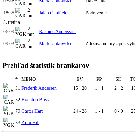
07:46
Mark Jankowski
Hákovanie
min
2
18:35
Jalen Chatfield
Podrazenie
min
3. tretina
2
06:09
Rasmus Andersson
min
2
09:03
Mark Jankowski
Zdržovanie hry - puk vyh
min
Prehľad štatistík brankárov
#
MENO
EV
PP
SH
T
31
Frederik Andersen
15 - 20
1 - 1
2 - 2
18
32
Brandon Bussi
79
Carter Hart
24 - 28
1 - 1
0 - 0
25
33
Adin Hill