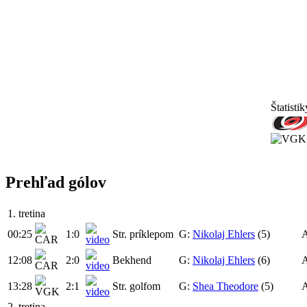
Štatistik
Prehľad gólov
1. tretina
00:25
1:0
Str. príklepom
G:
Nikolaj Ehlers
(5)
12:08
2:0
Bekhend
G:
Nikolaj Ehlers
(6)
13:28
2:1
Str. golfom
G:
Shea Theodore
(5)
2. tretina