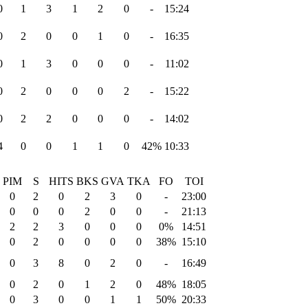
0
1
3
1
2
0
-
15:24
0
2
0
0
1
0
-
16:35
0
1
3
0
0
0
-
11:02
0
2
0
0
0
2
-
15:22
0
2
2
0
0
0
-
14:02
4
0
0
1
1
0
42%
10:33
PIM
S
HITS
BKS
GVA
TKA
FO
TOI
0
2
0
2
3
0
-
23:00
0
0
0
2
0
0
-
21:13
2
2
3
0
0
0
0%
14:51
0
2
0
0
0
0
38%
15:10
0
3
8
0
2
0
-
16:49
0
2
0
1
2
0
48%
18:05
0
3
0
0
1
1
50%
20:33