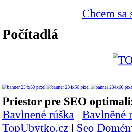
Chcem sa s
Počítadlá
Priestor pre SEO optimali
Bavlnené rúška
|
Bavlněné 
TopUbytko.cz
|
Seo Domén