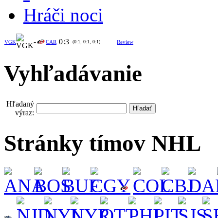
Hráči noci
-
0
:
3
VGK
CAR
(0:1, 0:1, 0:1)
Review
Vyhľadávanie
Hľadaný
výraz:
Stránky tímov NHL