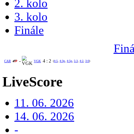
2. kolo
3. kolo
Finále
Finá
-
4
:
2
CAR
VGK
(
4:5
,
4:3p
,
4:5p
,
5:3
,
4:2
,
3:0
)
LiveScore
11. 06. 2026
14. 06. 2026
-