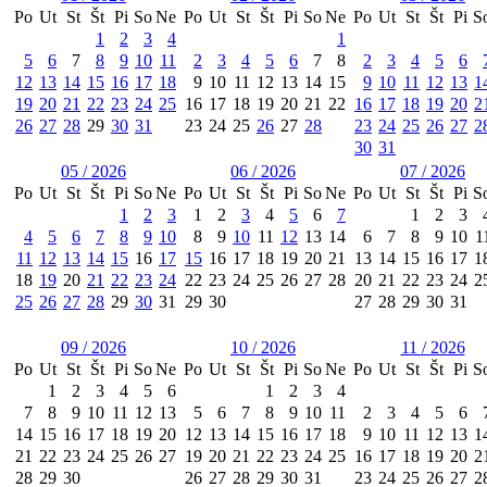
Po
Ut
St
Št
Pi
So
Ne
Po
Ut
St
Št
Pi
So
Ne
Po
Ut
St
Št
Pi
S
1
2
3
4
1
5
6
7
8
9
10
11
2
3
4
5
6
7
8
2
3
4
5
6
12
13
14
15
16
17
18
9
10
11
12
13
14
15
9
10
11
12
13
1
19
20
21
22
23
24
25
16
17
18
19
20
21
22
16
17
18
19
20
2
26
27
28
29
30
31
23
24
25
26
27
28
23
24
25
26
27
2
30
31
05 / 2026
06 / 2026
07 / 2026
Po
Ut
St
Št
Pi
So
Ne
Po
Ut
St
Št
Pi
So
Ne
Po
Ut
St
Št
Pi
S
1
2
3
1
2
3
4
5
6
7
1
2
3
4
5
6
7
8
9
10
8
9
10
11
12
13
14
6
7
8
9
10
1
11
12
13
14
15
16
17
15
16
17
18
19
20
21
13
14
15
16
17
1
18
19
20
21
22
23
24
22
23
24
25
26
27
28
20
21
22
23
24
2
25
26
27
28
29
30
31
29
30
27
28
29
30
31
09 / 2026
10 / 2026
11 / 2026
Po
Ut
St
Št
Pi
So
Ne
Po
Ut
St
Št
Pi
So
Ne
Po
Ut
St
Št
Pi
S
1
2
3
4
5
6
1
2
3
4
7
8
9
10
11
12
13
5
6
7
8
9
10
11
2
3
4
5
6
14
15
16
17
18
19
20
12
13
14
15
16
17
18
9
10
11
12
13
1
21
22
23
24
25
26
27
19
20
21
22
23
24
25
16
17
18
19
20
2
28
29
30
26
27
28
29
30
31
23
24
25
26
27
2