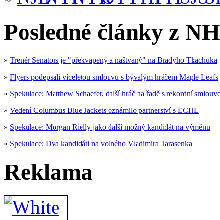
Posledné články z NH
»
Trenér Senators je "překvapený a naštvaný" na Bradyho Tkachuka
»
Flyers podepsali víceletou smlouvu s bývalým hráčem Maple Leafs
»
Spekulace: Matthew Schaefer, další hráč na řadě s rekordní smlouv
»
Vedení Columbus Blue Jackets oznámilo partnerství s ECHL
»
Spekulace: Morgan Rielly jako další možný kandidát na výměnu
»
Spekulace: Dva kandidáti na volného Vladimira Tarasenka
Reklama