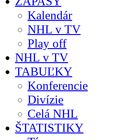
ZÁPASY
Kalendár
NHL v TV
Play off
NHL v TV
TABUĽKY
Konferencie
Divízie
Celá NHL
ŠTATISTIKY