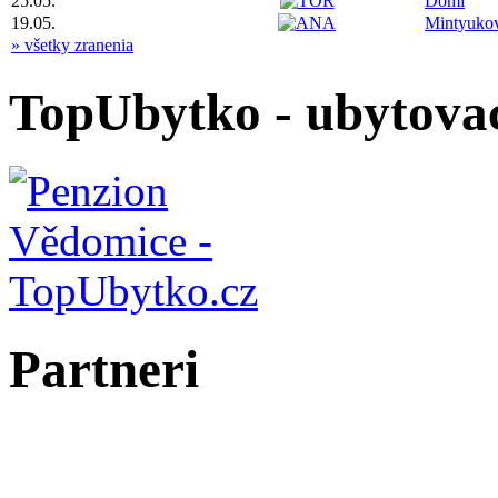
25.05.
Domi
19.05.
Mintyuko
» všetky zranenia
TopUbytko - ubytovac
Partneri