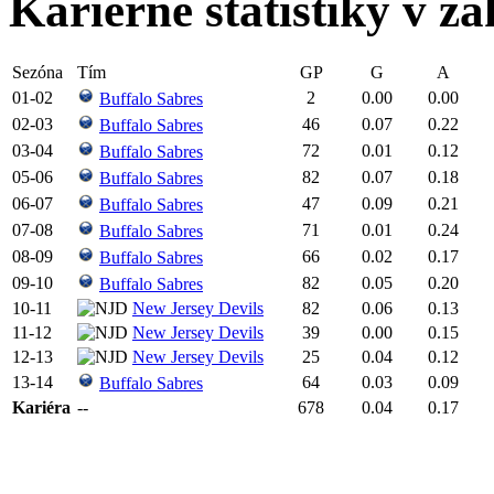
Kariérne štatistiky v zá
Sezóna
Tím
GP
G
A
01-02
2
0.00
0.00
Buffalo Sabres
02-03
46
0.07
0.22
Buffalo Sabres
03-04
72
0.01
0.12
Buffalo Sabres
05-06
82
0.07
0.18
Buffalo Sabres
06-07
47
0.09
0.21
Buffalo Sabres
07-08
71
0.01
0.24
Buffalo Sabres
08-09
66
0.02
0.17
Buffalo Sabres
09-10
82
0.05
0.20
Buffalo Sabres
10-11
New Jersey Devils
82
0.06
0.13
11-12
New Jersey Devils
39
0.00
0.15
12-13
New Jersey Devils
25
0.04
0.12
13-14
64
0.03
0.09
Buffalo Sabres
Kariéra
--
678
0.04
0.17