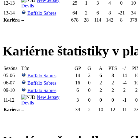
New Jersey
12-13
25
1
3
4
0
10
Devils
13-14
64
2
6
8
-21
34
Buffalo Sabres
Kariéra
--
678
28
114
142
8
378
Kariérne štatistiky v pl
Sezóna
Tím
GP
G
A
PTS
+/-
PI
05-06
14
2
6
8
14
1
Buffalo Sabres
06-07
16
0
2
2
-4
1
Buffalo Sabres
09-10
6
0
2
2
2
2
Buffalo Sabres
New Jersey
11-12
3
0
0
0
-1
0
Devils
Kariéra
--
39
2
10
12
11
2