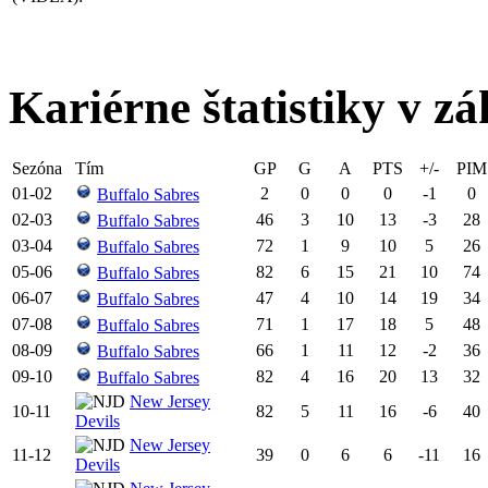
Kariérne štatistiky v zá
Sezóna
Tím
GP
G
A
PTS
+/-
PIM
01-02
2
0
0
0
-1
0
Buffalo Sabres
02-03
46
3
10
13
-3
28
Buffalo Sabres
03-04
72
1
9
10
5
26
Buffalo Sabres
05-06
82
6
15
21
10
74
Buffalo Sabres
06-07
47
4
10
14
19
34
Buffalo Sabres
07-08
71
1
17
18
5
48
Buffalo Sabres
08-09
66
1
11
12
-2
36
Buffalo Sabres
09-10
82
4
16
20
13
32
Buffalo Sabres
New Jersey
10-11
82
5
11
16
-6
40
Devils
New Jersey
11-12
39
0
6
6
-11
16
Devils