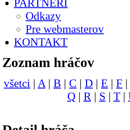
PARTNERI
Odkazy
Pre webmasterov
KONTAKT
Zoznam hráčov
všetci
|
A
|
B
|
C
|
D
|
E
|
F
Q
|
R
|
S
|
T
|
Detail hráča