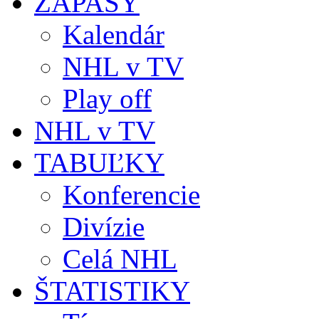
ZÁPASY
Kalendár
NHL v TV
Play off
NHL v TV
TABUĽKY
Konferencie
Divízie
Celá NHL
ŠTATISTIKY