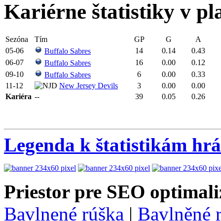
Kariérne štatistiky v pl
Sezóna
Tím
GP
G
A
05-06
14
0.14
0.43
Buffalo Sabres
06-07
16
0.00
0.12
Buffalo Sabres
09-10
6
0.00
0.33
Buffalo Sabres
11-12
New Jersey Devils
3
0.00
0.00
Kariéra
--
39
0.05
0.26
Legenda k štatistikám hr
Priestor pre SEO optimali
Bavlnené rúška
|
Bavlněné 