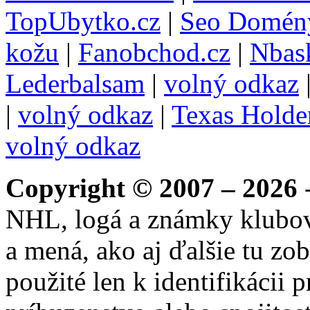
TopUbytko.cz
|
Seo Domén
kožu
|
Fanobchod.cz
|
Nbask
Lederbalsam
|
volný odkaz
|
volný odkaz
|
Texas Hold
volný odkaz
Copyright © 2007 – 2026
-
NHL, logá a známky klubo
a mená, ako aj ďalšie tu zo
použité len k identifikácii