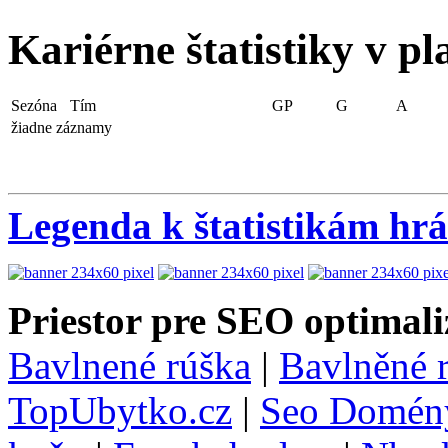
Kariérne štatistiky v pl
Sezóna
Tím
GP
G
A
žiadne záznamy
Legenda k štatistikám hr
Priestor pre SEO optimali
Bavlnené rúška
|
Bavlněné 
TopUbytko.cz
|
Seo Domén