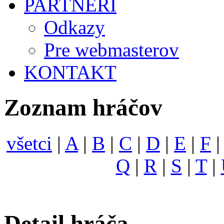
PARTNERI
Odkazy
Pre webmasterov
KONTAKT
Zoznam hráčov
všetci
|
A
|
B
|
C
|
D
|
E
|
F
Q
|
R
|
S
|
T
|
Detail hráča