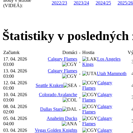
Body v sezóne
2022/23
2023/24
2024/25
2025/26
(VIDEÁ):
Štatistiky v posledných
Začiatok
Domáci
-
Hostia
Vý
17. 04. 2026
Calgary Flames
Los Angeles
-
03:00
Kings
13. 04. 2026
Calgary Flames
-
Utah Mammoth
03:00
12. 04. 2026
Calgary
Seattle Kraken
-
01:00
Flames
10. 04. 2026
Colorado Avalanche
Calgary
-
03:00
Flames
08. 04. 2026
Calgary
Dallas Stars
-
02:00
Flames
05. 04. 2026
Anaheim Ducks
Calgary
-
04:00
Flames
03. 04. 2026
Vegas Golden Knights
Calgary
-