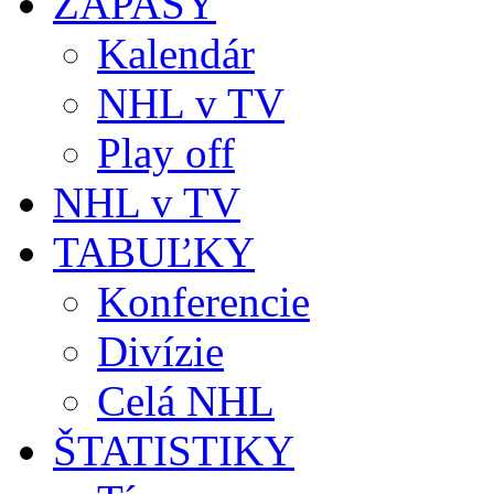
ZÁPASY
Kalendár
NHL v TV
Play off
NHL v TV
TABUĽKY
Konferencie
Divízie
Celá NHL
ŠTATISTIKY