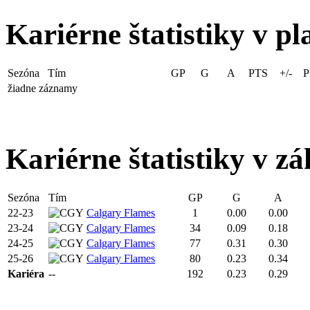
Kariérne štatistiky v pl
Sezóna
Tím
GP
G
A
PTS
+/-
P
žiadne záznamy
Kariérne štatistiky v zá
Sezóna
Tím
GP
G
A
22-23
Calgary Flames
1
0.00
0.00
23-24
Calgary Flames
34
0.09
0.18
24-25
Calgary Flames
77
0.31
0.30
25-26
Calgary Flames
80
0.23
0.34
Kariéra
--
192
0.23
0.29