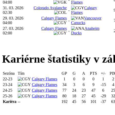
04:00
Flames
31. 03. 2026
Colorado Avalanche
Calgary
-
02:30
Flames
29. 03. 2026
Calgary Flames
Vancouver
-
04:00
Canucks
27. 03. 2026
Calgary Flames
Anaheim
-
02:00
Ducks
Kariérne štatistiky v zá
Sezóna
Tím
GP
G
A
PTS
+/-
PI
22-23
Calgary Flames
1
0
0
0
1
2
23-24
Calgary Flames
34
3
6
9
-15
4
24-25
Calgary Flames
77
24
23
47
6
2
25-26
Calgary Flames
80
18
27
45
-29
3
Kariéra
--
192
45
56
101
-37
6