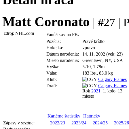
Matt Coronato
|
#
27 | 
zdroj: NHL.com
Fanúšikov na FB:
Pozícia:
Pravé krídlo
Hokejka:
vpravo
Dátum narodenia:
14. 11. 2002 (vek: 23)
Miesto narodenia:
Greenlawn, NY, USA
Výška:
5-10, 1.78m
Váha:
183 lbs., 83.0 kg
Klub:
Calgary Flames
Draft:
Calgary Flames
Rok
2021
, 1. kolo, 13.
miesto
Kariérne štatistiky
Hattricky
Zápasy v sezóne:
2022/23
2023/24
2024/25
2025/26