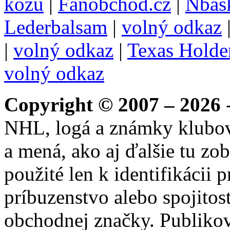
kožu
|
Fanobchod.cz
|
Nbask
Lederbalsam
|
volný odkaz
|
volný odkaz
|
Texas Hold
volný odkaz
Copyright © 2007 – 2026
-
NHL, logá a známky klubo
a mená, ako aj ďalšie tu zo
použité len k identifikácii
príbuzenstvo alebo spojito
obchodnej značky. Publikov