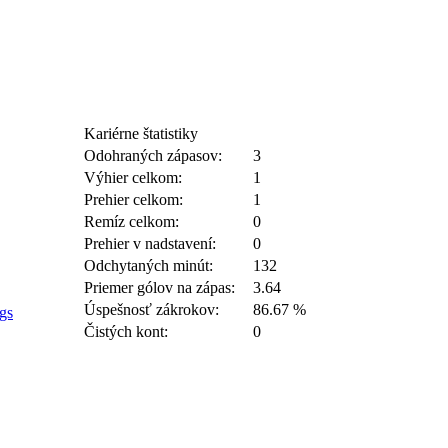
Kariérne štatistiky
Odohraných zápasov:
3
Výhier celkom:
1
Prehier celkom:
1
Remíz celkom:
0
Prehier v nadstavení:
0
Odchytaných minút:
132
Priemer gólov na zápas:
3.64
Úspešnosť zákrokov:
86.67 %
gs
Čistých kont:
0