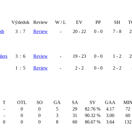
Výsledok
Review
W / L
EV
PP
SH
T
th
3
:
7
Review
-
20 - 22
0 - 0
7 - 8
2
lers
3
:
6
Review
-
19 - 23
0 - 0
1 - 2
2
1
:
5
Review
-
2 - 2
0 - 0
2 - 2
T
OTL
SO
GA
SA
SV
GAA
MI
-
0
0
5
29
82.76 %
4.17
72
-
0
0
3
31
90.32 %
3.00
60
0
0
0
8
60
86.67 %
3.64
132