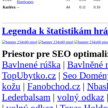
Hurricanes
Kariéra
--
44
0.11
0.16
Legenda k štatistikám hr
Priestor pre SEO optimali
Bavlnené rúška
|
Bavlněné 
TopUbytko.cz
|
Seo Domén
kožu
|
Fanobchod.cz
|
Nbask
Lederbalsam
|
volný odkaz
|
volný odkaz
|
Texas Hold