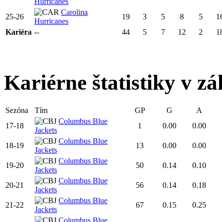
Hurricanes
Carolina
25-26
19
3
5
8
5
1
Hurricanes
Kariéra
--
44
5
7
12
2
1
Kariérne štatistiky v zá
Sezóna
Tím
GP
G
A
Columbus Blue
17-18
1
0.00
0.00
Jackets
Columbus Blue
18-19
13
0.00
0.00
Jackets
Columbus Blue
19-20
50
0.14
0.10
Jackets
Columbus Blue
20-21
56
0.14
0.18
Jackets
Columbus Blue
21-22
67
0.15
0.25
Jackets
Columbus Blue