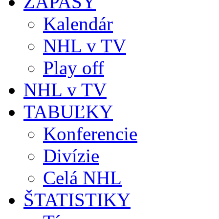
ZÁPASY
Kalendár
NHL v TV
Play off
NHL v TV
TABUĽKY
Konferencie
Divízie
Celá NHL
ŠTATISTIKY