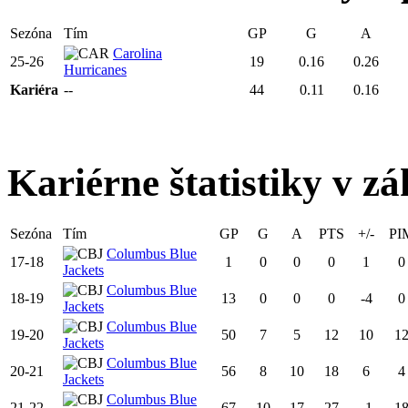
Sezóna
Tím
GP
G
A
Carolina
25-26
19
0.16
0.26
Hurricanes
Kariéra
--
44
0.11
0.16
Kariérne štatistiky v zá
Sezóna
Tím
GP
G
A
PTS
+/-
PI
Columbus Blue
17-18
1
0
0
0
1
0
Jackets
Columbus Blue
18-19
13
0
0
0
-4
0
Jackets
Columbus Blue
19-20
50
7
5
12
10
1
Jackets
Columbus Blue
20-21
56
8
10
18
6
4
Jackets
Columbus Blue
21-22
67
10
17
27
-1
1