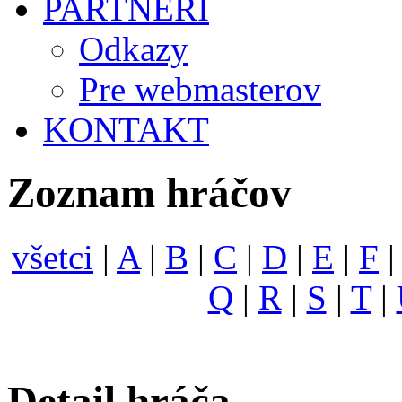
PARTNERI
Odkazy
Pre webmasterov
KONTAKT
Zoznam hráčov
všetci
|
A
|
B
|
C
|
D
|
E
|
F
Q
|
R
|
S
|
T
|
Detail hráča