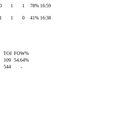
0
1
1
78%
16:59
1
1
0
41%
16:38
TOI
FOW%
109
54.64%
544
-