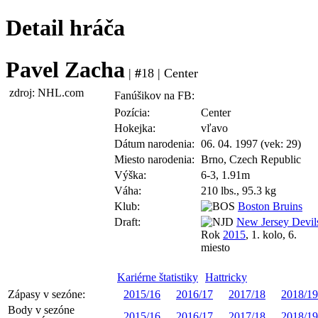
Detail hráča
Pavel Zacha
|
#
18 | Center
zdroj: NHL.com
Fanúšikov na FB:
Pozícia:
Center
Hokejka:
vľavo
Dátum narodenia:
06. 04. 1997 (vek: 29)
Miesto narodenia:
Brno, Czech Republic
Výška:
6-3, 1.91m
Váha:
210 lbs., 95.3 kg
Klub:
Boston Bruins
Draft:
New Jersey Devil
Rok
2015
, 1. kolo, 6.
miesto
Kariérne štatistiky
Hattricky
Zápasy v sezóne:
2015/16
2016/17
2017/18
2018/19
Body v sezóne
2015/16
2016/17
2017/18
2018/19