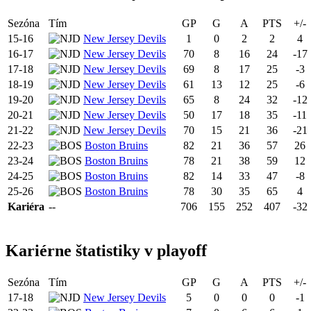
Sezóna
Tím
GP
G
A
PTS
+/-
15-16
New Jersey Devils
1
0
2
2
4
16-17
New Jersey Devils
70
8
16
24
-17
17-18
New Jersey Devils
69
8
17
25
-3
18-19
New Jersey Devils
61
13
12
25
-6
19-20
New Jersey Devils
65
8
24
32
-12
20-21
New Jersey Devils
50
17
18
35
-11
21-22
New Jersey Devils
70
15
21
36
-21
22-23
Boston Bruins
82
21
36
57
26
23-24
Boston Bruins
78
21
38
59
12
24-25
Boston Bruins
82
14
33
47
-8
25-26
Boston Bruins
78
30
35
65
4
Kariéra
--
706
155
252
407
-32
Kariérne štatistiky v playoff
Sezóna
Tím
GP
G
A
PTS
+/-
17-18
New Jersey Devils
5
0
0
0
-1