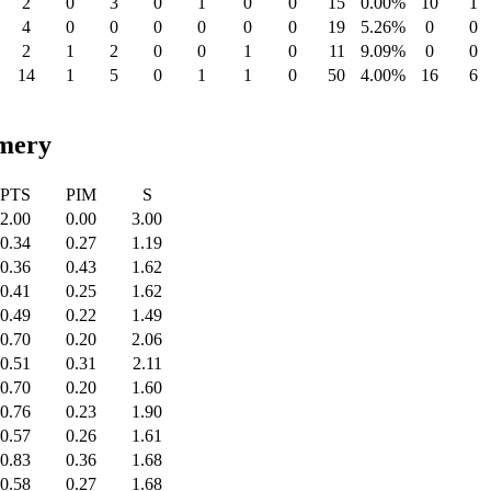
2
0
3
0
1
0
0
15
0.00%
10
1
4
0
0
0
0
0
0
19
5.26%
0
0
2
1
2
0
0
1
0
11
9.09%
0
0
14
1
5
0
1
1
0
50
4.00%
16
6
emery
PTS
PIM
S
2.00
0.00
3.00
0.34
0.27
1.19
0.36
0.43
1.62
0.41
0.25
1.62
0.49
0.22
1.49
0.70
0.20
2.06
0.51
0.31
2.11
0.70
0.20
1.60
0.76
0.23
1.90
0.57
0.26
1.61
0.83
0.36
1.68
0.58
0.27
1.68