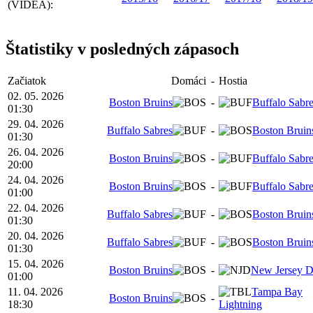
(VIDEÁ):
Štatistiky v posledných zápasoch
Začiatok
Domáci
-
Hostia
02. 05. 2026
Boston Bruins
-
Buffalo Sabr
01:30
29. 04. 2026
Buffalo Sabres
-
Boston Bruin
01:30
26. 04. 2026
Boston Bruins
-
Buffalo Sabr
20:00
24. 04. 2026
Boston Bruins
-
Buffalo Sabr
01:00
22. 04. 2026
Buffalo Sabres
-
Boston Bruin
01:30
20. 04. 2026
Buffalo Sabres
-
Boston Bruin
01:30
15. 04. 2026
Boston Bruins
-
New Jersey D
01:00
11. 04. 2026
Tampa Bay
Boston Bruins
-
18:30
Lightning