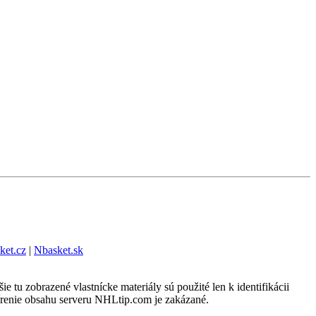
ket.cz
|
Nbasket.sk
u zobrazené vlastnícke materiály sú použité len k identifikácii
írenie obsahu serveru NHLtip.com je zakázané.