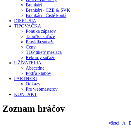
Brankári
Brankári - CZE & SVK
Brankári - Čisté kontá
DISKUSIA
TIPOVAČKA
Ponuka zápasov
Tabuľka súťaže
Pravidlá súťaže
Ceny
TOP tikety mesiaca
Rekordy súťaže
UŽÍVATELIA
Abecedne
Podľa klubov
PARTNERI
Odkazy
Pre webmasterov
KONTAKT
Zoznam hráčov
všetci
|
A
|