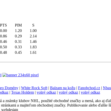
PTS
PIM
S
0.00
1.20
1.00
0.86
0.29
2.14
0.46
0.31
1.46
0.50
0.33
1.83
0.48
0.45
1.61
eo Domény
|
White Rock Soft
|
Balzam na kožu
|
Fanobchod.cz
|
Nbas
odkaz
|
Texas Holdem
|
volný odkaz
|
volný odkaz
|
volný odkaz
a známky klubov NHL, použité obchodné značky a mená, ako aj ďalšie t
 stránkami a majiteľom obchodnej značky. Publikovanie alebo ďalšie š
 a webdesign