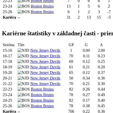
22-23
Boston Bruins
7
0
6
6
1
23-24
Boston Bruins
13
1
5
6
2
25-26
Boston Bruins
6
1
2
3
-7
Kariéra
--
31
2
13
15
-5
Kariérne štatistiky v základnej časti - pri
Sezóna
Tím
GP
G
A
15-16
New Jersey Devils
1
0.00
2.00
16-17
New Jersey Devils
70
0.11
0.23
17-18
New Jersey Devils
69
0.12
0.25
18-19
New Jersey Devils
61
0.21
0.20
19-20
New Jersey Devils
65
0.12
0.37
20-21
New Jersey Devils
50
0.34
0.36
21-22
New Jersey Devils
70
0.21
0.30
22-23
Boston Bruins
82
0.26
0.44
23-24
Boston Bruins
78
0.27
0.49
24-25
Boston Bruins
82
0.17
0.40
25-26
Boston Bruins
78
0.38
0.45
Kariéra
--
706
0.22
0.36