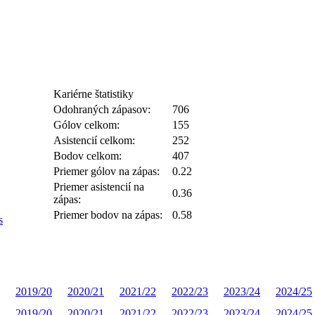
Kariérne štatistiky
Odohraných zápasov:
706
Gólov celkom:
155
Asistencií celkom:
252
Bodov celkom:
407
Priemer gólov na zápas:
0.22
Priemer asistencií na
0.36
zápas:
Priemer bodov na zápas:
0.58
s
2019/20
2020/21
2021/22
2022/23
2023/24
2024/25
2019/20
2020/21
2021/22
2022/23
2023/24
2024/25