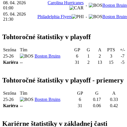
08. 04. 2026
Carolina Hurricanes
-
Boston Bruin
01:00
05. 04. 2026
Philadelphia Flyers
-
Boston Bruin
21:30
Tohtoročné štatistiky v playoff
Sezóna
Tím
GP
G
A
PTS
+/-
25-26
Boston Bruins
6
1
2
3
-7
Kariéra
--
31
2
13
15
-5
Tohtoročné štatistiky v playoff - priemery
Sezóna
Tím
GP
G
A
25-26
Boston Bruins
6
0.17
0.33
Kariéra
--
31
0.06
0.42
Kariérne štatistiky v základnej časti