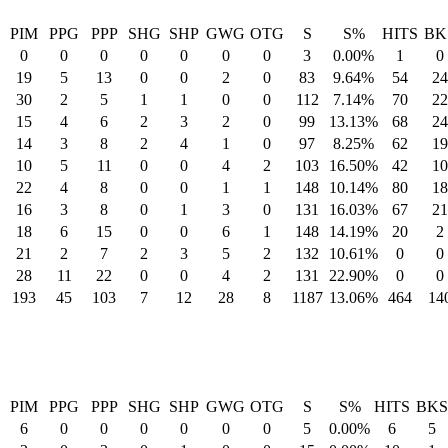
PIM
PPG
PPP
SHG
SHP
GWG
OTG
S
S%
HITS
BK
0
0
0
0
0
0
0
3
0.00%
1
0
19
5
13
0
0
2
0
83
9.64%
54
24
30
2
5
1
1
0
0
112
7.14%
70
22
15
4
6
2
3
2
0
99
13.13%
68
24
14
3
8
2
4
1
0
97
8.25%
62
19
10
5
11
0
0
4
2
103
16.50%
42
10
22
4
8
0
0
1
1
148
10.14%
80
18
16
3
8
0
1
3
0
131
16.03%
67
21
18
6
15
0
0
6
1
148
14.19%
20
2
21
2
7
2
3
5
2
132
10.61%
0
0
28
11
22
0
0
4
2
131
22.90%
0
0
193
45
103
7
12
28
8
1187
13.06%
464
14
PIM
PPG
PPP
SHG
SHP
GWG
OTG
S
S%
HITS
BKS
6
0
0
0
0
0
0
5
0.00%
6
5