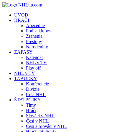
ÚVOD
HRÁČI
Abecedne
Podľa klubov
Zranenia
Prestupy
Narodeniny
ZÁPASY
Kalendár
NHL v TV
Play off
NHL v TV
TABUĽKY
Konferencie
Divízie
Celá NHL
ŠTATISTIKY
Tímy
Hráči
Slováci v NHL
Česi v NHL
Česi a Slováci v NHL
Hráči - Hattricky