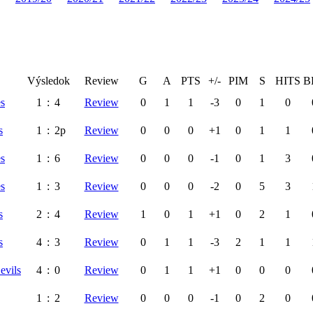
Výsledok
Review
G
A
PTS
+/-
PIM
S
HITS
B
es
1
:
4
Review
0
1
1
-3
0
1
0
s
1
:
2p
Review
0
0
0
+1
0
1
1
es
1
:
6
Review
0
0
0
-1
0
1
3
es
1
:
3
Review
0
0
0
-2
0
5
3
s
2
:
4
Review
1
0
1
+1
0
2
1
s
4
:
3
Review
0
1
1
-3
2
1
1
evils
4
:
0
Review
0
1
1
+1
0
0
0
1
:
2
Review
0
0
0
-1
0
2
0