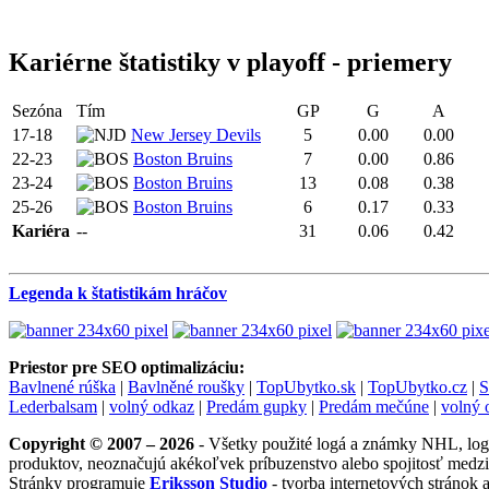
Kariérne štatistiky v playoff - priemery
Sezóna
Tím
GP
G
A
17-18
New Jersey Devils
5
0.00
0.00
22-23
Boston Bruins
7
0.00
0.86
23-24
Boston Bruins
13
0.08
0.38
25-26
Boston Bruins
6
0.17
0.33
Kariéra
--
31
0.06
0.42
Legenda k štatistikám hráčov
Priestor pre SEO optimalizáciu:
Bavlnené rúška
|
Bavlněné roušky
|
TopUbytko.sk
|
TopUbytko.cz
|
S
Lederbalsam
|
volný odkaz
|
Predám gupky
|
Predám mečúne
|
volný 
Copyright © 2007 – 2026
- Všetky použité logá a známky NHL, logá 
produktov, neoznačujú akékoľvek príbuzenstvo alebo spojitosť medzi
Stránky programuje
Eriksson Studio
- tvorba internetových stránok