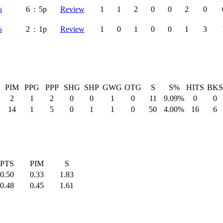
s
6
:
5p
Review
1
1
2
0
0
2
0
s
2
:
1p
Review
1
0
1
0
0
1
3
PIM
PPG
PPP
SHG
SHP
GWG
OTG
S
S%
HITS
BKS
2
1
2
0
0
1
0
11
9.09%
0
0
14
1
5
0
1
1
0
50
4.00%
16
6
PTS
PIM
S
0.50
0.33
1.83
0.48
0.45
1.61