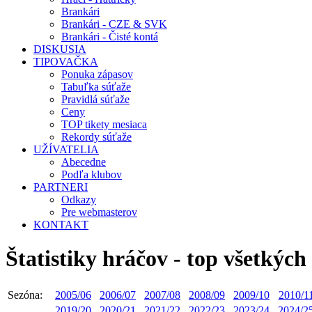
Brankári
Brankári - CZE & SVK
Brankári - Čisté kontá
DISKUSIA
TIPOVAČKA
Ponuka zápasov
Tabuľka súťaže
Pravidlá súťaže
Ceny
TOP tikety mesiaca
Rekordy súťaže
UŽÍVATELIA
Abecedne
Podľa klubov
PARTNERI
Odkazy
Pre webmasterov
KONTAKT
Štatistiky hráčov - top všetkých
Sezóna:
2005/06
2006/07
2007/08
2008/09
2009/10
2010/1
2019/20
2020/21
2021/22
2022/23
2023/24
2024/2