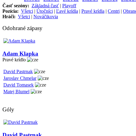
Časť sezóny:
Základná časť
|
Playoff
Pozícia:
Všetci
|
Útočníci
|
Ľavé krídla
|
Pravé krídla
|
Centri
|
Obran
Hráči:
Všetci
|
Nováčikovia
Odohrané zápasy
Adam Klapka
Pravé krídlo
David Pastrnak
Jaroslav Chmelar
David Tomasek
Matej Blumel
Góly
David Pastrnak