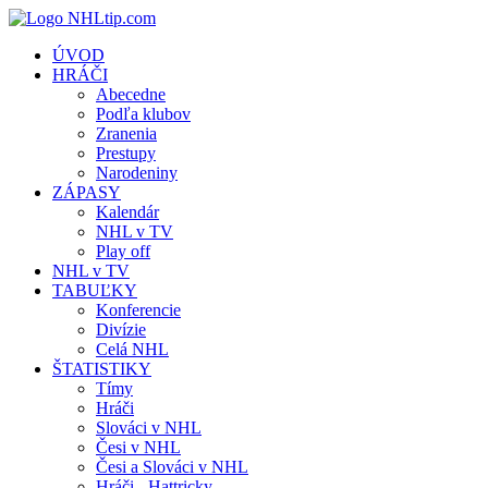
ÚVOD
HRÁČI
Abecedne
Podľa klubov
Zranenia
Prestupy
Narodeniny
ZÁPASY
Kalendár
NHL v TV
Play off
NHL v TV
TABUĽKY
Konferencie
Divízie
Celá NHL
ŠTATISTIKY
Tímy
Hráči
Slováci v NHL
Česi v NHL
Česi a Slováci v NHL
Hráči - Hattricky